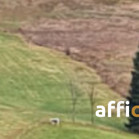
a
f
f
i