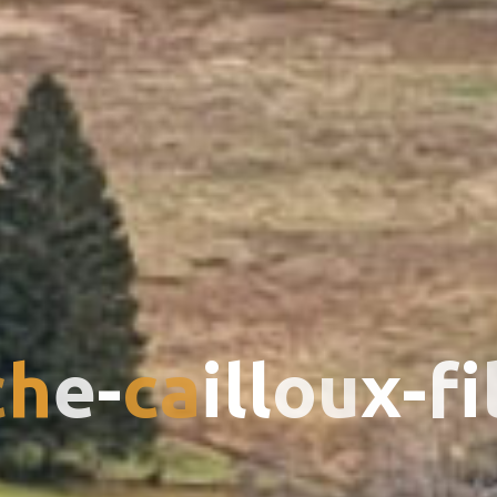
c
h
e
-
c
a
i
l
l
o
u
x
-
f
i