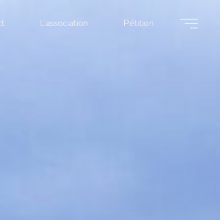
ct
L’association
Pétition