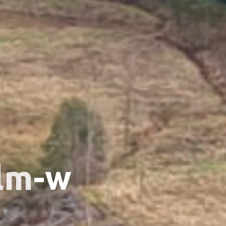
l
m
-
w