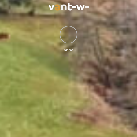
v
a
n
t
-
w
-
Lansau