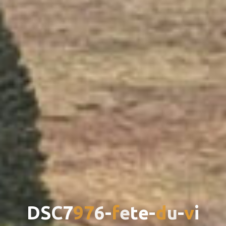
D
S
C
7
9
7
6
-
f
e
t
e
-
d
u
-
v
i